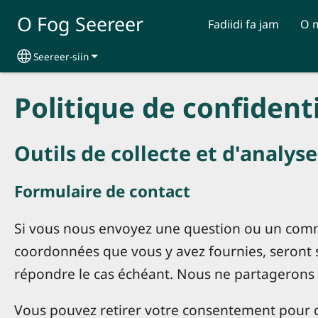
Skip to main content
O Fog Seereer
Fadiidi fa jam
O 
Seereer-siin
Select your language
Politique de confidenti
Outils de collecte et d'analys
Formulaire de contact
Si vous nous envoyez une question ou un comme
coordonnées que vous y avez fournies, seront 
répondre le cas échéant. Nous ne partagerons
Vous pouvez retirer votre consentement pour 