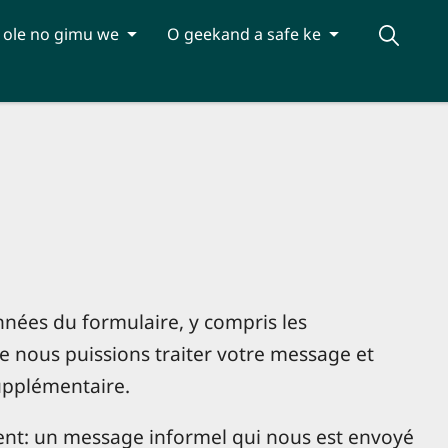
 ole no gimu we
O geekand a safe ke
nées du formulaire, y compris les
 nous puissions traiter votre message et
upplémentaire.
nt: un message informel qui nous est envoyé