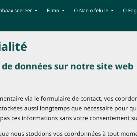
mbaax seereer
Filmo
O Nan o felu le
O Fog
alité
e de données sur notre site web
ntaire via le formulaire de contact, vos coordon
stockées aussi longtemps que nécessaire pour que
 pas ces informations sans votre consentement s
que nous stockions vos coordonnées à tout mome